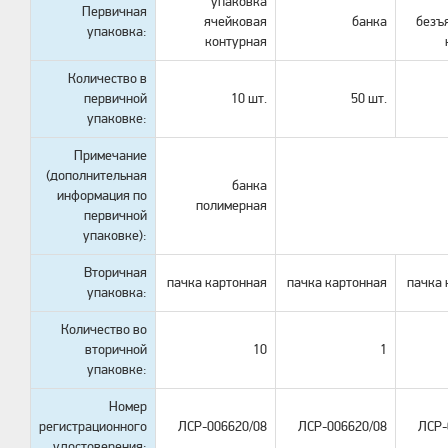
упаковка
Первичная
ячейковая
банка
безъ
упаковка:
контурная
Количество в
первичной
10 шт.
50 шт.
упаковке:
Примечание
(дополнительная
банка
информация по
полимерная
первичной
упаковке):
Вторичная
пачка картонная
пачка картонная
пачка 
упаковка:
Количество во
вторичной
10
1
упаковке:
Номер
регистрационного
ЛСР-006620/08
ЛСР-006620/08
ЛСР-
удостоверения: