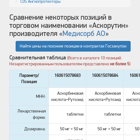
C05 Ангиопротекторы
Сравнение некоторых позиций в
торговом наименовании «
Аскорутин
»
производителя «
Медисорб АО
»
Найти цены на похожие позиции в контрактах Госзакупок
Сравнительная таблица
(Всего в каталоге 10 позиций.
Незарегистрированным пользователям представлено
не более 5
)
Параметр/
160615078683
160615078684
1606
Позиция
Аскорбиновая
Аскорбиновая
Аск
МНН:
кислотa+Рутозид
кислотa+Рутозид
кислот
Лекарственная
таблетки
таблетки
форма:
Дозировка:
50 мг + 50 мг
50 мг + 50 мг
50