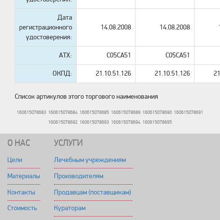
Дата
регистрационного
14.08.2008
14.08.2008
удостоверения:
АТХ:
C05CA51
C05CA51
ОКПД:
21.10.51.126
21.10.51.126
21
Список артикулов этого торгового наименования
160615078683
160615078684
160615078685
160615078689
160615078690
160615078691
160615078692
160615078693
160615078694
160615078695
О НАС
УСЛУГИ
Цели
Лечебным учреждениям
Материалы
Производителям
Контакты
Продавцам (поставщикам)
Стоимость
Кураторам