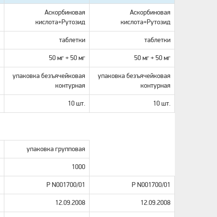
Аскорбиновая
Аскорбиновая
кислотa+Рутозид
кислотa+Рутозид
таблетки
таблетки
50 мг + 50 мг
50 мг + 50 мг
упаковка безъячейковая
упаковка безъячейковая
контурная
контурная
10 шт.
10 шт.
упаковка групповая
1000
Р N001700/01
Р N001700/01
12.09.2008
12.09.2008