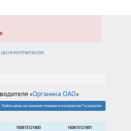
в
 ЦЕН В КОНТРАКТАХ ЕИС
зводителя «
Органика ОАО
»
Найти цены на похожие позиции в контрактах Госзакупок
160615121800
160615121801