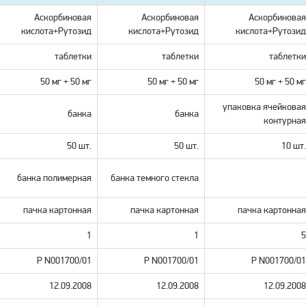
Аскорбиновая
Аскорбиновая
Аскорбиновая
кислотa+Рутозид
кислотa+Рутозид
кислотa+Рутозид
таблетки
таблетки
таблетки
50 мг + 50 мг
50 мг + 50 мг
50 мг + 50 мг
упаковка ячейковая
банка
банка
контурная
50 шт.
50 шт.
10 шт.
банка полимерная
банка темного стекла
пачка картонная
пачка картонная
пачка картонная
1
1
5
Р N001700/01
Р N001700/01
Р N001700/01
12.09.2008
12.09.2008
12.09.2008