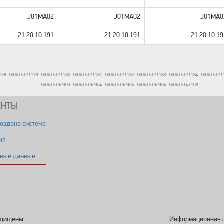
J01MA02
J01MA02
J01MA0
21.20.10.191
21.20.10.191
21.20.10.19
178
160615121179
160615121180
160615121181
160615121182
160615121183
160615121184
160615121
160615132363
160615132364
160615132365
160615132366
160615143169
ЕНТЫ
создана система
ия
ьные данные
ащищены
Информационная 