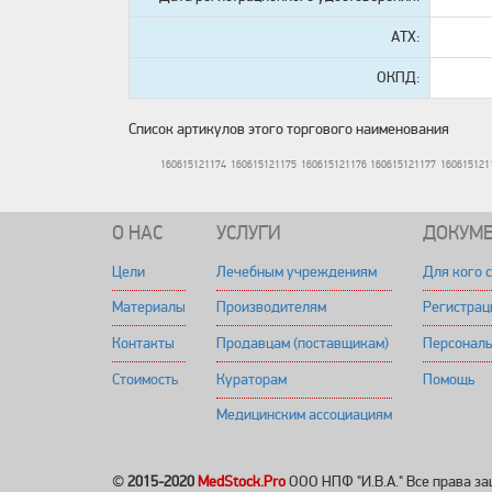
АТХ:
ОКПД:
Список артикулов этого торгового наименования
160615121174
160615121175
160615121176
160615121177
160615121
О НАС
УСЛУГИ
ДОКУМ
Цели
Лечебным учреждениям
Для кого 
Материалы
Производителям
Регистрац
Контакты
Продавцам (поставщикам)
Персонал
Стоимость
Кураторам
Помощь
Медицинским ассоциациям
©
2015-2020
MedStock.Pro
ООО НПФ "И.В.А." Все права з