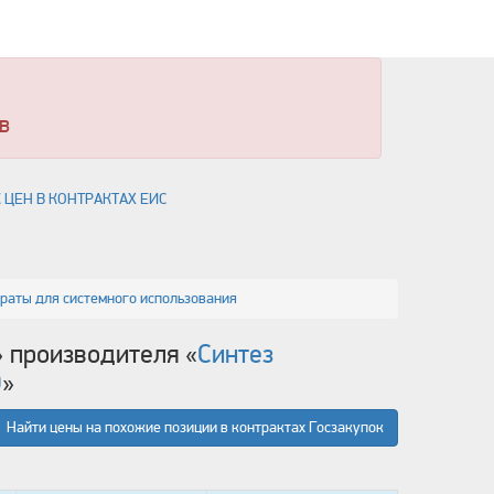
в
 ЦЕН В КОНТРАКТАХ ЕИС
раты для системного использования
» производителя «
Синтез
О
»
Найти цены на похожие позиции в контрактах Госзакупок