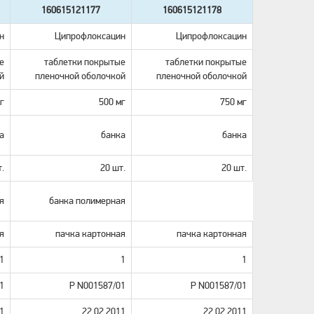
160615121177
160615121178
н
Ципрофлоксацин
Ципрофлоксацин
е
таблетки покрытые
таблетки покрытые
й
пленочной оболочкой
пленочной оболочкой
г
500 мг
750 мг
а
банка
банка
.
20 шт.
20 шт.
я
банка полимерная
я
пачка картонная
пачка картонная
1
1
1
1
Р N001587/01
Р N001587/01
1
22.02.2011
22.02.2011