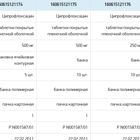
60615121174
160615121175
160615121176
Ципрофлоксацин
Ципрофлоксацин
Ципрофлоксаци
аблетки покрытые
таблетки покрытые
таблетки покрыты
ночной оболочкой
пленочной оболочкой
пленочной оболочко
500 мг
500 мг
250 м
аковка ячейковая
банка
банк
контурная
5 шт.
10 шт.
10 шт
банка полимерная
банка полимерная
банка полимерна
пачка картонная
пачка картонная
пачка картонна
1
1
Р N001587/01
Р N001587/01
Р N001587/0
22.02.2011
22.02.2011
22.02.201