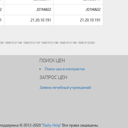
2
J01MA02
J01MA02
1
21.20.10.191
21.20.10.191
185
160615121186
160615121187
160615121188
160615121189
160615132362
ПОИСК ЦЕН
Поиск цен в контрактах
ЗАПРОС ЦЕН
Заявки лечебный учреждений
поддержка © 2012-2020 "
Daily-Help
" Все права защищены.