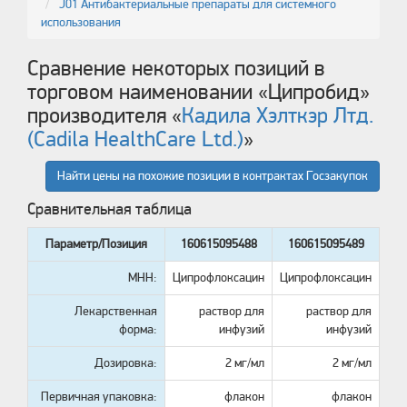
J01 Антибактериальные препараты для системного
использования
Сравнение некоторых позиций в
торговом наименовании «
Ципробид
»
производителя «
Кадила Хэлткэр Лтд.
(Cadila HealthCare Ltd.)
»
Найти цены на похожие позиции в контрактах Госзакупок
Сравнительная таблица
Параметр/Позиция
160615095488
160615095489
МНН:
Ципрофлоксацин
Ципрофлоксацин
Лекарственная
раствор для
раствор для
форма:
инфузий
инфузий
Дозировка:
2 мг/мл
2 мг/мл
Первичная упаковка:
флакон
флакон