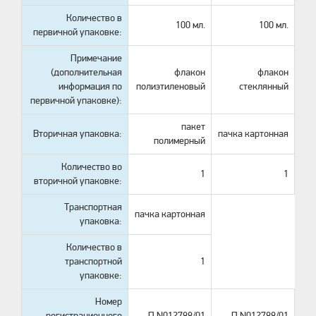
Количество в
100 мл.
100 мл.
первичной упаковке:
Примечание
(дополнительная
флакон
флакон
информация по
полиэтиленовый
стеклянный
первичной упаковке):
пакет
Вторичная упаковка:
пачка картонная
полимерный
Количество во
1
1
вторичной упаковке:
Транспортная
пачка картонная
упаковка:
Количество в
транспортной
1
упаковке:
Номер
регистрационного
П N012788/01
П N012788/01