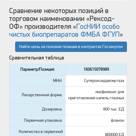
Сравнение некоторых позиций в
торговом наименовании «
Рексод-
ОФ
» производителя «
ГосНИИ особо
чистых биопрепаратов ФМБА ФГУП
»
Найти цены на похожие позиции в контрактах Госзакупок
Сравнительная таблица
Параметр/Позиция
160615078989
МНН:
Супероксиддисмутаза
лиофилизат для
Лекарственная форма:
приготовления капель глазных
Дозировка:
800 тыс. ЕД
Первичная упаковка:
флакон
Количество в первичной
800000 ЕД