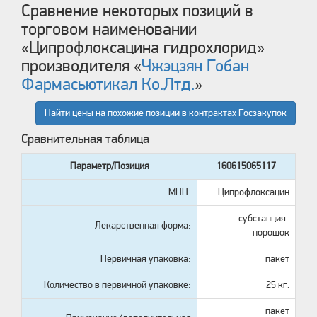
Сравнение некоторых позиций в
торговом наименовании
«
Ципрофлоксацина гидрохлорид
»
производителя «
Чжэцзян Гобан
Фармасьютикал Ко.Лтд.
»
Найти цены на похожие позиции в контрактах Госзакупок
Сравнительная таблица
Параметр/Позиция
160615065117
МНН:
Ципрофлоксацин
субстанция-
Лекарственная форма:
порошок
Первичная упаковка:
пакет
Количество в первичной упаковке:
25 кг.
пакет