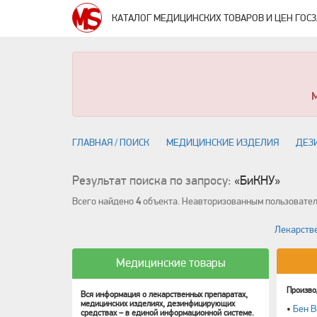
КАТАЛОГ МЕДИЦИНСКИХ ТОВАРОВ И ЦЕН ГОС
ГЛАВНАЯ / ПОИСК
МЕДИЦИНСКИЕ ИЗДЕЛИЯ
ДЕЗ
Результат поиска по запросу:
«БиКНУ»
Всего найдено
4
объекта. Неавторизованным пользовател
Лекарстве
Медицинские товары
Произво
Вся информация о лекарственных препаратах,
медицинских изделиях, дезинфицирующих
•
Бен В
средствах – в единой информационной системе.