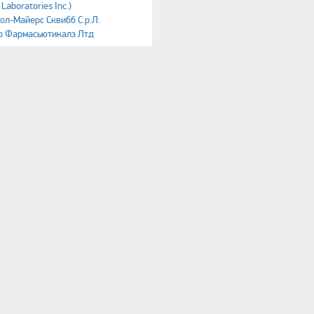
aboratories Inc.)
ол-Майерс Сквибб С.р.Л.
р Фармасьютикалз Лтд